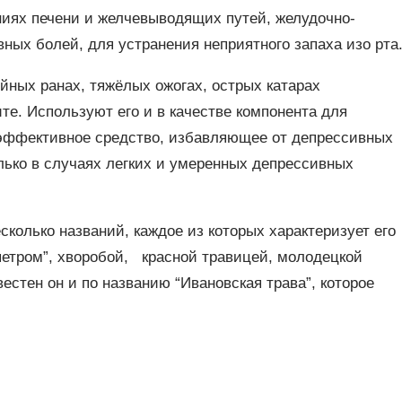
иях печени и желчевыводящих путей, желудочно-
вных болей, для устранения неприятного запаха изо рта
йных ранах, тяжёлых ожогах, острых катарах
те. Используют его и в качестве компонента для
к эффективное средство, избавляющее от депрессивных
лько в случаях легких и умеренных депрессивных
сколько названий, каждое из которых характеризует его
петром”, хворобой, красной травицей, молодецкой
естен он и по названию “Ивановская трава”, которое