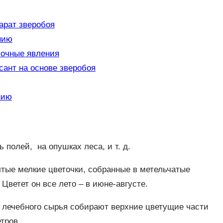
арат зверобоя
нию
бочные явления
сант на основе зверобоя
нию
ь полей, на опушках леса, и т. д.
тые мелкие цветочки, собранные в метельчатые
 Цветет он все лето – в июне-августе.
ве лечебного сырья собирают верхние цветущие части
тров.