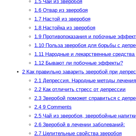
1.5
Чай из зверобоя
1.6
Отвар из зверобоя
1.7
Настой из зверобоя
1.8
Настойка из зверобоя
1.9
Противопоказания и побочные эффект
1.10
Польза зверобоя для борьбы с депр
1.11
Народные и лекарственные средства 
1.12
Бывают ли побочные эффекты?
2
Как правильно заварить зверобой при депре
2.1
Депрессия. Народные методы лечения
2.2
Как отличить стресс от депрессии
2.3
Зверобой поможет справиться с депр
2.4
9 Comments
2.5
Чай из зверобоя, зверобойные напитк
2.6
Зверобой в лечении заболеваний:
2.7
Целительные свойства зверобоя