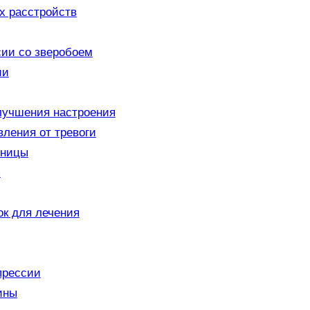
х расстройств
ии со зверобоем
ии
улучшения настроения
вления от тревоги
нницы
я
к для лечения
прессии
ины