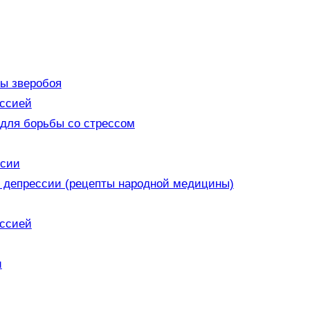
ы зверобоя
ессией
для борьбы со стрессом
ссии
 депрессии (рецепты народной медицины)
ессией
и