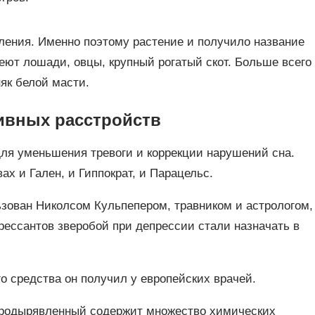
ления. Именно поэтому растение и получило название
еют лошади, овцы, крупный рогатый скот. Больше всего
як белой масти.
ивных расстройств
для уменьшения тревоги и коррекции нарушений сна.
х и Гален, и Гиппократ, и Парацельс.
ьзован Николсом Кульпепером, травником и астрологом,
рессантов зверобой при депрессии стали назначать в
о средства он получил у европейских врачей.
продырявленный содержит множество химических