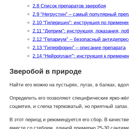
2.8
Список препаратов зверобоя
2.9
“Негрустин” – самый популярный преп
2.10
“Гиперицин”: инструкция по примене
2.11
“Деприм”: инструкция, показания, по
2.12
“Гелариум” – безопасный антидепрес
2.13
“Гиперфорин” – описание препарата
2.14
“Нейроплант”: инструкция к примене
Зверобой в природе
Найти его можно на пустырях, лугах, в балках, вдол
Определить его позволяют специфические ярко-жёл
соцветия, и слегка терпковатый, но приятный запах.
В этот период и рекомендуется его сбор. В качест
вместе со стеблем, длиной примерно 25-30 сантиме