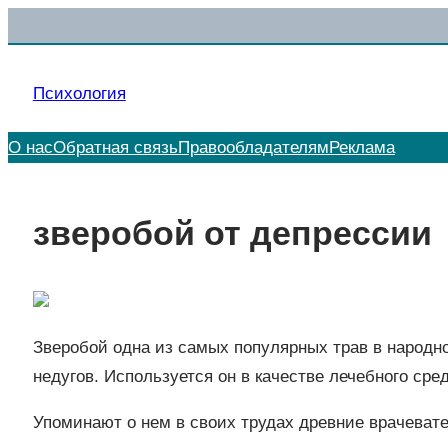
Перейти
к
содержимому
Психология
О нас
Обратная связь
Правообладателям
Реклама
зверобой от депрессии
Зверобой одна из самых популярных трав в народно
недугов. Используется он в качестве лечебного сре
Упоминают о нем в своих трудах древние врачевател