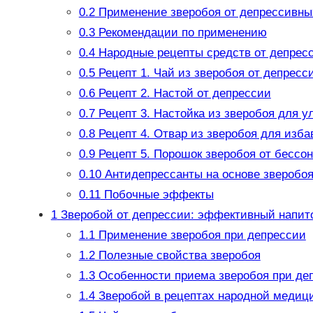
0.2
Применение зверобоя от депрессивны
0.3
Рекомендации по применению
0.4
Народные рецепты средств от депресс
0.5
Рецепт 1. Чай из зверобоя от депресс
0.6
Рецепт 2. Настой от депрессии
0.7
Рецепт 3. Настойка из зверобоя для 
0.8
Рецепт 4. Отвар из зверобоя для изба
0.9
Рецепт 5. Порошок зверобоя от бессо
0.10
Антидепрессанты на основе зверобо
0.11
Побочные эффекты
1
Зверобой от депрессии: эффективный напито
1.1
Применение зверобоя при депрессии
1.2
Полезные свойства зверобоя
1.3
Особенности приема зверобоя при де
1.4
Зверобой в рецептах народной медиц