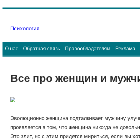
Перейти
к
Психология
содержимому
О нас
Обратная связь
Правообладателям
Реклама
Все про женщин и мужч
Эволюционно женщина подталкивает мужчину улучша
проявляется в том, что женщина никогда не довольн
Это злит, но с этим придется мириться, если вы хо