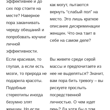
эффективнее и до
как могут, пытаются
сих пор стоите на
вернуть “слабый пол” на
месте? Наверное
место. Это лишь краткое
пора заканчивать
описание дискриминации
череду обещаний и
женщин. Что она таит в
попробовать коучинг
себе на самом деле?
личной
эффективности.
Если красивая, то
Вы живете среди серой
глупая, а если есть
массы и предпочитаете из
мозги, то природа не
нее не выделяться? Значит,
подарила красоты.
вам пора бить тревогу – вы
Подобные
рискуете прослыть
стереотипы иногда
посредственной
безумно злят
личностью. О чем идет
женщин. Но если
речь? Да хотя бы о том,