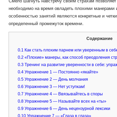
Смело шагнуть навстречу своим страхам позволяет 
необходимо на время овладеть плохими манерами
особенностью занятий являются конкретные и четки
определенный промежуток времени.
Содержание
0.1
Как стать плохим парнем или уверенным в се
0.2
«Плохие» манеры, как способ преодоления ст
0.3
Тренинг на развитие уверенности в себе: упр
0.4
Упражнение 1 — Постоянно «якайте»
0.5
Упражнение 2 — День молчания
0.6
Упражнение 3 — Нет уступкам!
0.7
Упражнение 4 — Ввязывайтесь в споры
0.8
Упражнение 5 — Называйте всех на «ты»
0.9
Упражнение 6 — День нецензурной лексики
0.10
Упражнение 7 — «Глаза в глаза»