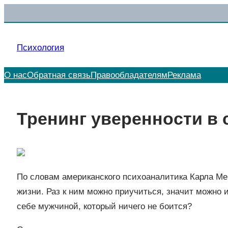
Перейти
к
содержимому
Психология
О нас
Обратная связь
Правообладателям
Реклама
Тренинг уверенности в 
По словам американского психоаналитика Карла Мен
жизни. Раз к ним можно приучиться, значит можно 
себе мужчиной, который ничего не боится?