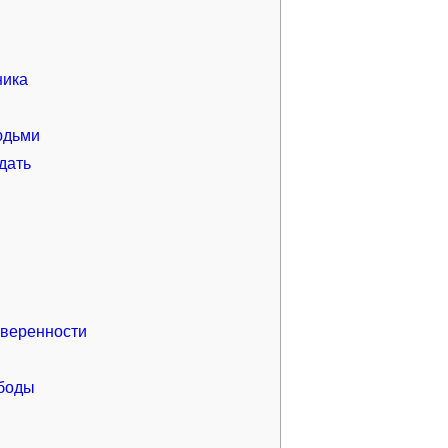
ника
юдьми
дать
уверенности
боды