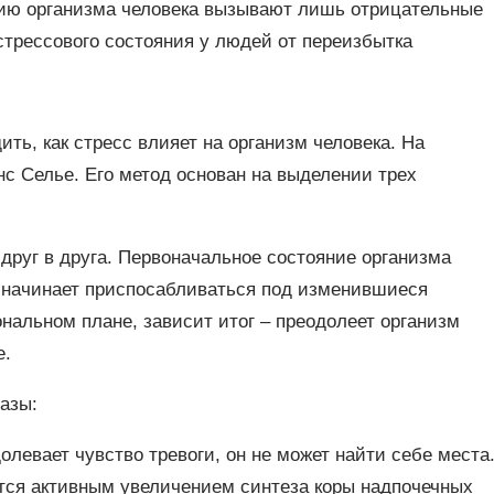
цию организма человека вызывают лишь отрицательные
стрессового состояния у людей от переизбытка
ть, как стресс влияет на организм человека. На
с Селье. Его метод основан на выделении трех
 друг в друга. Первоначальное состояние организма
м начинает приспосабливаться под изменившиеся
ональном плане, зависит итог – преодолеет организм
е.
азы:
олевает чувство тревоги, он не может найти себе места
ется активным увеличением синтеза коры надпочечных