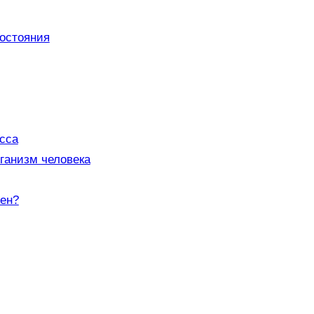
остояния
сса
ганизм человека
сен?