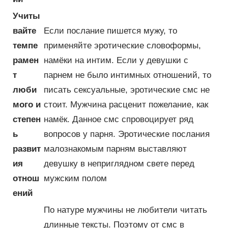
Учиты
вайте
Если послание пишется мужу, то
темпе
применяйте эротические словоформы,
рамен
намёки на интим. Если у девушки с
т
парнем не было интимных отношений, то
люби
писать сексуальные, эротические смс не
мого и
стоит. Мужчина расценит пожелание, как
степен
намёк. Данное смс спровоцирует ряд
ь
вопросов у парня. Эротические послания
развит
малознакомым парням выставляют
ия
девушку в неприглядном свете перед
отнош
мужским полом
ений
По натуре мужчины не любители читать
длинные тексты. Поэтому от смс в