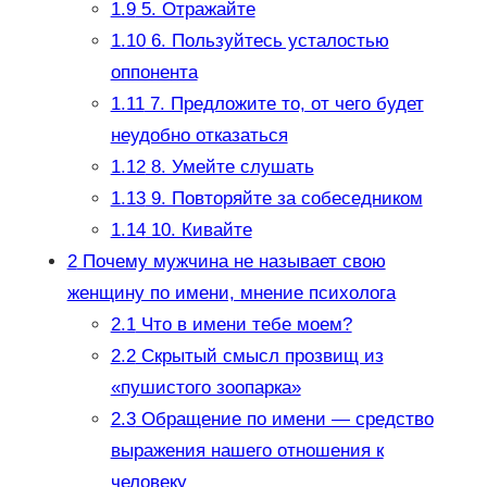
1.9
5. Отражайте
1.10
6. Пользуйтесь усталостью
оппонента
1.11
7. Предложите то, от чего будет
неудобно отказаться
1.12
8. Умейте слушать
1.13
9. Повторяйте за собеседником
1.14
10. Кивайте
2
Почему мужчина не называет свою
женщину по имени, мнение психолога
2.1
Что в имени тебе моем?
2.2
Скрытый смысл прозвищ из
«пушистого зоопарка»
2.3
Обращение по имени — средство
выра­жения нашего отношения к
человеку