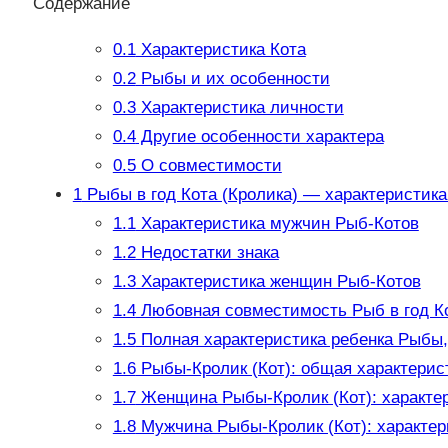
Содержание
0.1
Характеристика Кота
0.2
Рыбы и их особенности
0.3
Характеристика личности
0.4
Другие особенности характера
0.5
О совместимости
1
Рыбы в год Кота (Кролика) — характеристик
1.1
Характеристика мужчин Рыб-Котов
1.2
Недостатки знака
1.3
Характеристика женщин Рыб-Котов
1.4
Любовная совместимость Рыб в год К
1.5
Полная характеристика ребенка Рыбы, 
1.6
Рыбы-Кролик (Кот): общая характерис
1.7
Женщина Рыбы-Кролик (Кот): характе
1.8
Мужчина Рыбы-Кролик (Кот): характер