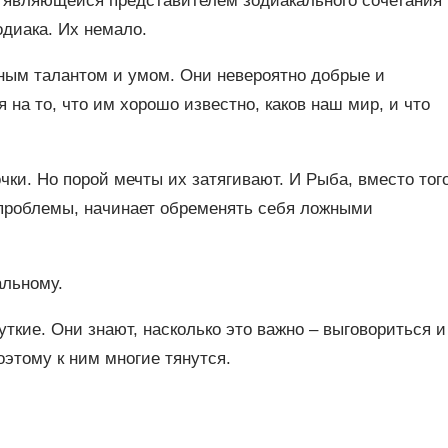
и, являющейся представителем зодиакального сочетания
одиака. Их немало.
ным талантом и умом. Они невероятно добрые и
на то, что им хорошо известно, каков наш мир, и что
чки. Но порой мечты их затягивают. И Рыба, вместо тог
 проблемы, начинает обременять себя ложными
альному.
кие. Они знают, насколько это важно – выговориться и
оэтому к ним многие тянутся.