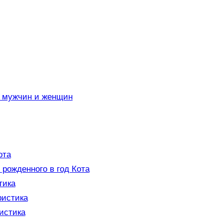
а мужчин и женщин
ота
рожденного в год Кота
тика
ристика
истика