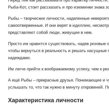
Перед тем как рассказывать про характер личност
Рыба-Кот, стоит рассказать и про изюминки знака з
Рыбы – творческие личности, наделенные невероят
самоотверженные. И они верят в идиллию, несмотря 
представляют собой люди, живущие в нем.
Просто им нравится существовать, надев розовые о
чтобы вернуться в реальность и решать насущные
надеждами.
Им легче прийти к воображаемому успеху, чем к ре
А ещё Рыбы – прекрасные друзья. Понимающие и чут
услышать то, что так нужно в минуту откровений. П
Характеристика личности