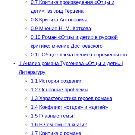
0.7
Критика произведения «Отцы и
дети»: взгляд Герцена
0.8
Критика Антоновича
0.9
Мнение Н. М. Каткова
0.10
Роман «Отцы и дети» в русской
критике: мнение Достоевского
0.11
Общее впечатление современников
1
Анализ романа Тургенева «Отцы и дети» |
Литерагуру
1.1
История создания
1.2
Основные проблемы
1.3
Характеристика героев романа
1.4
Конфликт «отцов» и «детей»
1.5
Главные темы
1.6
В чём смысл книги?
1.7
Критика о романе