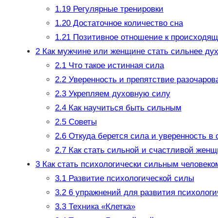
1.19
Регулярные тренировки
1.20
Достаточное количество сна
1.21
Позитивное отношение к происходя
2
Как мужчине или женщине стать сильнее дух
2.1
Что такое истинная сила
2.2
Уверенность и препятствие разочаров
2.3
Укрепляем духовную силу
2.4
Как научиться быть сильным
2.5
Советы
2.6
Откуда берется сила и уверенность в 
2.7
Как стать сильной и счастливой женщ
3
Как стать психологически сильным человеко
3.1
Развитие психологической силы
3.2
6 упражнений для развития психологи
3.3
Техника «Клетка»