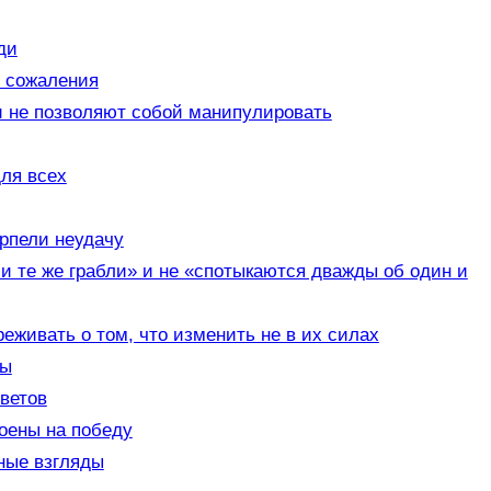
ди
е сожаления
и не позволяют собой манипулировать
ля всех
ерпели неудачу
и те же грабли» и не «спотыкаются дважды об один и
реживать о том, что изменить не в их силах
ны
ветов
ены на победу
ные взгляды