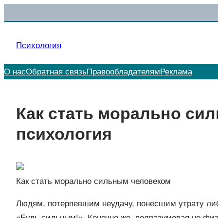
Перейти
к
содержимому
Психология
О нас
Обратная связь
Правообладателям
Реклама
Как стать морально си
психология
Как стать морально сильным человеком
Людям, потерпевшим неудачу, понесшим утрату либ
«Будь сильным!». Конечно же, подразумевая не физ