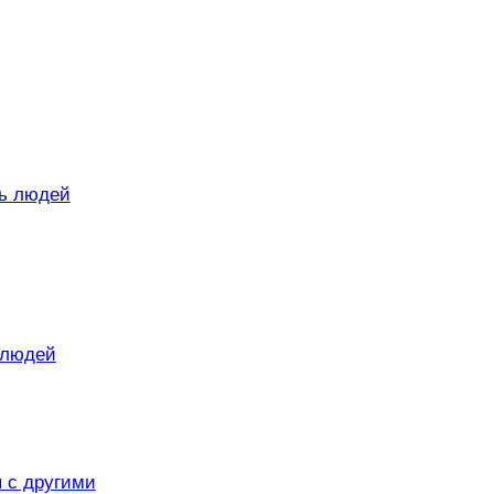
ь людей
 людей
 с другими