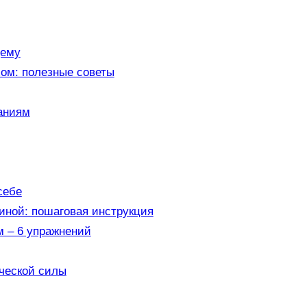
щему
ом: полезные советы
аниям
себе
иной: пошаговая инструкция
м – 6 упражнений
ческой силы