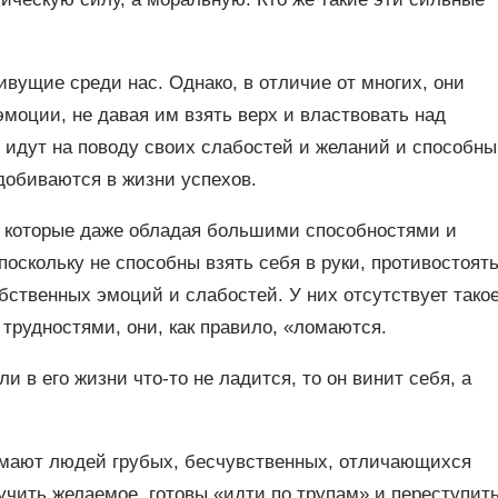
ущие среди нас. Однако, в отличие от многих, они
моции, не давая им взять верх и властвовать над
 идут на поводу своих слабостей и желаний и способны
добиваются в жизни успехов.
которые даже обладая большими способностями и
 поскольку не способны взять себя в руки, противостоят
ственных эмоций и слабостей. У них отсутствует тако
 трудностями, они, как правило, «ломаются.
и в его жизни что-то не ладится, то он винит себя, а
мают людей грубых, бесчувственных, отличающихся
учить желаемое, готовы «идти по трупам» и переступит