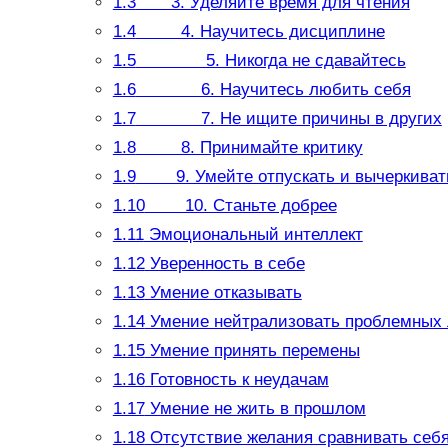
1.3
3. Уделяйте время для чтения
1.4
4. Научитесь дисциплине
1.5
5. Никогда не сдавайтесь
1.6
6. Научитесь любить себя
1.7
7. Не ищите причины в других
1.8
8. Принимайте критику
1.9
9. Умейте отпускать и вычеркиват
1.10
10. Станьте добрее
1.11
Эмоциональный интеллект
1.12
Уверенность в себе
1.13
Умение отказывать
1.14
Умение нейтрализовать проблемных
1.15
Умение принять перемены
1.16
Готовность к неудачам
1.17
Умение не жить в прошлом
1.18
Отсутствие желания сравнивать себя