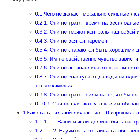
0.1
Чего не делают морально сильные лю
0.2
1. Они не тратят время на бесплодны
0.3
2. Они не теряют контроль над собой 
0.4
3. Они не боятся перемен
0.5
4. Они не стараются быть хорошими д
0.6
5. Им не свойственно чувство зависти
0.7
6. Они не останавливаются, если пот
0.8
7. Они не «наступают дважды на одни 
тот же камень»
0.9
8. Они не тратят силы на то, чтобы пе
0.10
9. Они не считают, что все им обяза
1
Как стать сильной личностью: 10 хороших со
1.1
1. Ваши мысли должны быть настро
1.2
2. Научитесь отстаивать собствен