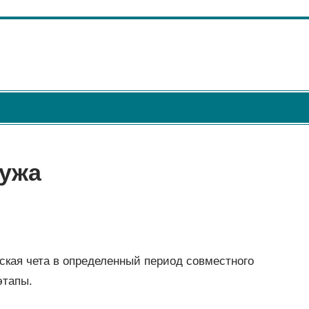
мужа
кая чета в определенный период совместного
этапы.