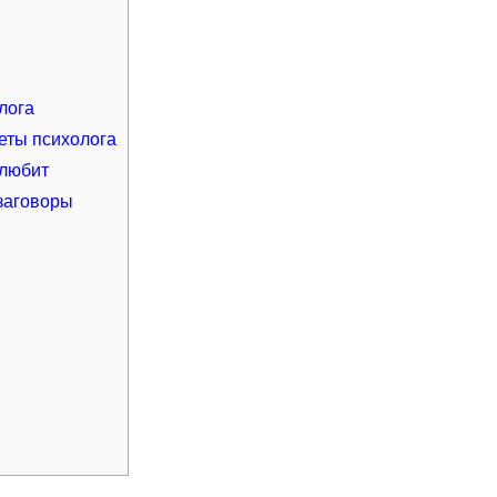
лога
веты психолога
 любит
заговоры