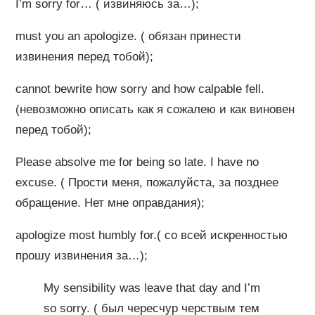
I’m sorry for… ( извиняюсь за…);
must you an apologize. ( обязан принести
извинения перед тобой);
cannot bewrite how sorry and how calpable fell.
(невозможно описать как я сожалею и как виновен
перед тобой);
Please absolve me for being so late. I have no
excuse. ( Прости меня, пожалуйста, за позднее
обращение. Нет мне оправдания);
apologize most humbly for.( со всей искренностью
прошу извинения за…);
My sensibility was leave that day and I’m
so sorry. ( был чересчур черствым тем