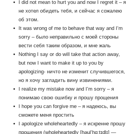
I did not mean to hurt you and now I regret it – я
не хотел обидеть тебя, и сейчас я сожалею
об этом.
It was wrong of me to behave that way and I’m
sorry – было неправильно с моей стороны
вести себя таким образом, и мне жаль
Nothing I say or do will take that action away,
but now I want to make it up to you by
apologizing- ничто не изменит случившегося,
но я хочу загладить вину извинениями.
I realize my mistake now and I’m sorry – я
понимаю свою ошибку и прошу прощения
I hope you can forgive me – я надеюсь, вы
сможете меня простить
I apologize wholeheartedly – я искренне прошу
прощения (wholeheartedly [həul’hɑːtɪdlɪ] —