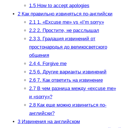
1.5
How to accept apologies
2
Как правильно извиняться по-английски
2.1
1. «Excuse me» vs «I’m sorry»
2.2
2. Простите, не расслышал
2.3
3. Градация извинений от
простонародья до великосветского
общения
2.4
4. Forgive me
2.5
6. Другие варианты извинений
2.6
7. Как ответить на извинение
2.7
В чем разница между «excuse me»
и «sorry»?
2.8
Как еще можно извиниться по-
английски?
3
Извинения на английском