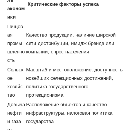
ль
Критические факторы успеха
эконом
ики
Пищев
ая
Качество продукции, наличие широкой
промы
сети дистрибуции, имидж бренда или
шленно
компании, спрос населения
сть
Сельск
Масштаб и местоположение, доступность
ое
новейших селекционных достижений,
хозяйс
политика государственного
тво
протекционизма
Добыча
Расположение объектов и качество
нефти
инфраструктуры, налоговая политика
и газа
государства