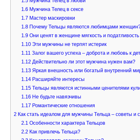
1.5
Мужчина Телец в любви
1.6
Мужчина Телец в сексе
1.7
Мастер маскировки
1.8
Почему Тельцы являются любимцами женщин
1.9
Они ценят в женщине мягкость и податливость
1.10
Эти мужчины не терпят истерик
1.11
Залог вашего успеха – доброта и любовь к де
1.12
Действительно ли этот мужчина нужен вам?
1.13
Яркая внешность или богатый внутренний ми
1.14
Расширяйте интересы
1.15
Тельцы являются истинными ценителями кул
1.16
Не будьте навязчивы
1.17
Романтические отношения
2
Как стать идеалом для мужчины Тельца – советы и 
2.1
Особенности характера Тельцов
2.2
Как привлечь Тельца?