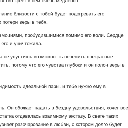
вство зреет в нем очень медленно.
лание близости с тобой будет подогревать его
 потери веры в тебя.
с эмоциями, пробудившимися помимо его воли. Сердце
 его и уничтожила.
да не упустишь возможность пережить прекрасные
ть, потому что его чувства глубоки и он полон веры в
видимость идеальной пары, и тебе нужно ему в
ь. Он обожает падать в бездну удовольствия, хочет все
статка отдавалась взаимному экстазу. В свете таких
знает разочарование в любви, о котором долго будет