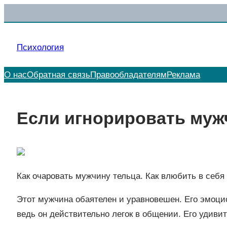
Перейти
к
содержимому
Психология
О нас
Обратная связь
Правообладателям
Реклама
Если игнорировать муж
Как очаровать мужчину тельца. Как влюбить в себя
Этот мужчина обаятелен и уравновешен. Его эмоци
ведь он действительно легок в общении. Его удиви