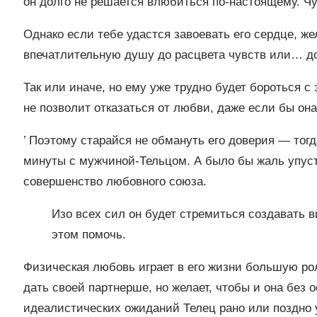
он долго не решается влюбиться по-настоящему. Чу
Однако если тебе удастся завоевать его сердце, же
впечатлительную душу до расцвета чувств или… до
Так или иначе, но ему уже трудно будет бороться 
не позволит отказаться от любви, даже если бы она
’ Поэтому старайся не обмануть его доверия — тог
минуты с мужчиной-Тельцом. А было бы жаль упусти
совершенство любовного союза.
Изо всех сил он будет стремиться создавать 
этом помочь.
Физическая любовь играет в его жизни большую рол
дать своей партнерше, но желает, чтобы и она без о
идеалистических ожиданий Телец рано или поздно у