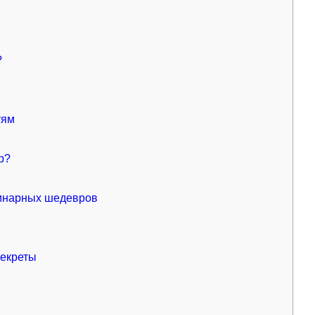
?
тям
р?
инарных шедевров
секреты