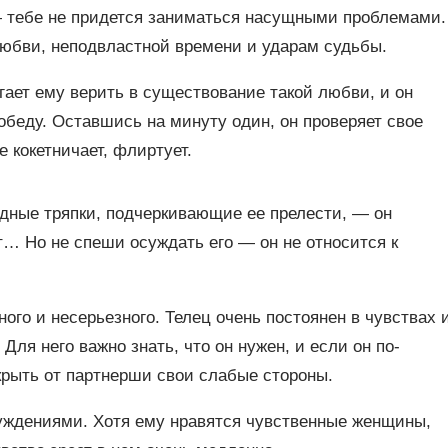
— тебе не придется заниматься насущными проблемами.
любви, неподвластной времени и ударам судьбы.
гает ему верить в существование такой любви, и он
обеду. Оставшись на минуту один, он проверяет свое
 кокетничает, флиртует.
одные тряпки, подчеркивающие ее прелести, — он
т… Но не спеши осуждать его — он не относится к
ого и несерьезного. Телец очень постоянен в чувствах 
Для него важно знать, что он нужен, и если он по-
крыть от партнерши свои слабые стороны.
уждениями. Хотя ему нравятся чувственные женщины,