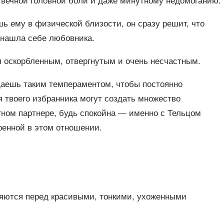
а вечной головной боли и даже минутному недомоганию.
шь ему в физической близости, он сразу решит, что
 нашла себе любовника.
я оскорбленным, отвергнутым и очень несчастным.
адаешь таким темпераментом, чтобы постоянно
я твоего избранника могут создать множество
тном партнере, будь спокойна — именно с Тельцом
ренной в этом отношении.
няются перед красивыми, тонкими, ухоженными