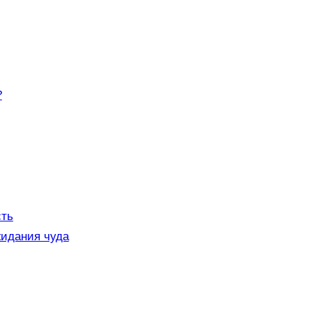
?
сть
жидания чуда