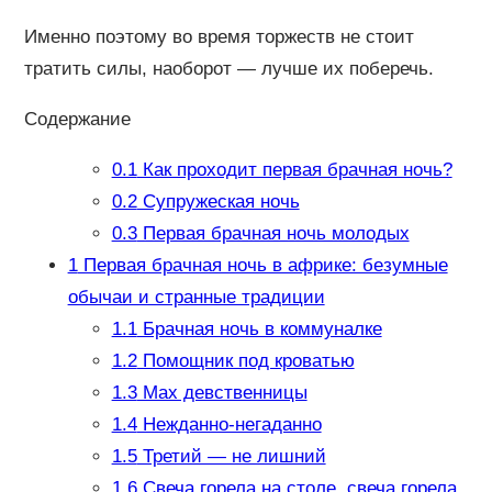
Именно поэтому во время торжеств не стоит
тратить силы, наоборот — лучше их поберечь.
Содержание
0.1
Как проходит первая брачная ночь?
0.2
Супружеская ночь
0.3
Первая брачная ночь молодых
1
Первая брачная ночь в африке: безумные
обычаи и странные традиции
1.1
Брачная ночь в коммуналке
1.2
Помощник под кроватью
1.3
Мах девственницы
1.4
Нежданно-негаданно
1.5
Третий — не лишний
1.6
Свеча горела на столе, свеча горела