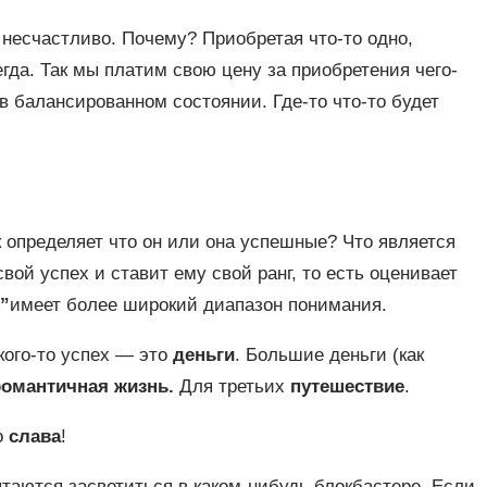
несчастливо. Почему? Приобретая что-то одно,
егда. Так мы платим свою цену за приобретения чего-
 в балансированном состоянии. Где-то что-то будет
к определяет что он или она успешные? Что является
ой успех и ставит ему свой ранг, то есть оценивает
”
имеет более широкий диапазон понимания.
кого-то успех — это
деньги
. Большие деньги (как
романтичная жизнь.
Для третьих
путешествие
.
о
слава
!
аются засветиться в каком-нибудь блокбастере. Если