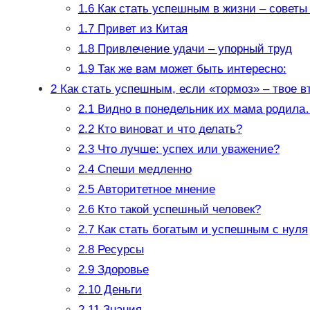
1.6
Как стать успешным в жизни – советы
1.7
Привет из Китая
1.8
Привлечение удачи – упорный труд
1.9
Так же вам может быть интересно:
2
Как стать успешным, если «тормоз» – твое в
2.1
Видно в понедельник их мама родил
2.2
Кто виноват и что делать?
2.3
Что лучше: успех или уважение?
2.4
Спеши медленно
2.5
Авторитетное мнение
2.6
Кто такой успешный человек?
2.7
Как стать богатым и успешным с нуля
2.8
Ресурсы
2.9
Здоровье
2.10
Деньги
2.11
Знания