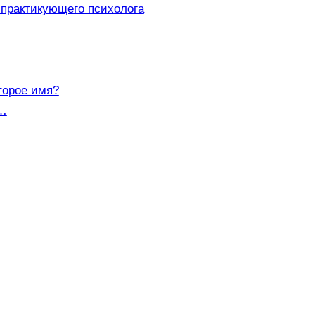
 практикующего психолога
торое имя?
а…