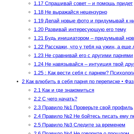
1.17
Спрашивай совет – и помощь придет
1.18
Не выражайся нецензурно
1.19
Делай новые фото и придумывай к н
1.20
Развивай интересующую его тему
1.21
Будь инициатором – придумывай нов
1.22
Расскажи, что у тебя на ужин, а еще
1.23
Не сравнивай его с другими парнями
1.24
Не навязывайся – интуиция твой дру
1.25
: Как вести себя с парнем? Психоло
2
Как влюбить в себя парня по переписке • Фаз
2.1
Как и где знакомиться
2.2
С чего начать?
2.3
Правило №1 Проверьте свой профиль
2.4
Правило №2 Не бойтесь писать ему п
2.5
Правило №3 Следите за временем
2.6
Правило №4 Не говорите о прошлом