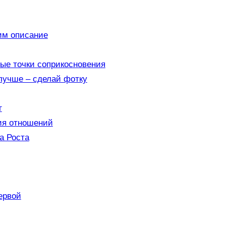
им описание
ые точки соприкосновения
 лучше – сделай фотку
г
гия отношений
а Роста
ервой