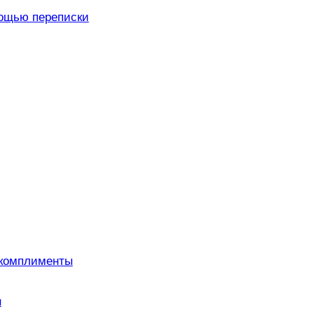
мощью переписки
 комплименты
н