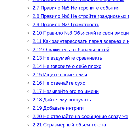
2.7
Правило №5 Не торопите события
2.8
Правило №6 Не стройте грандиозных 
2.9
Правило №7 Грамотность
2.10
Правило №8 Объясняйте свои эмоц
2.11
Как заинтересовать парня всерьез и 
2.12
Откажитесь от банальностей
2.13
Не вздумайте сравнивать
2.14
Не говорите о себе плохо
2.15
Ищите новые темы
2.16
Не отвечайте сухо
2.17
Называйте его по имени
2.18
Дайте ему поскучать
2.19
Добавьте интриги
2.20
Не отвечайте на сообщение сразу же
2.21
Соразмерный объем текста