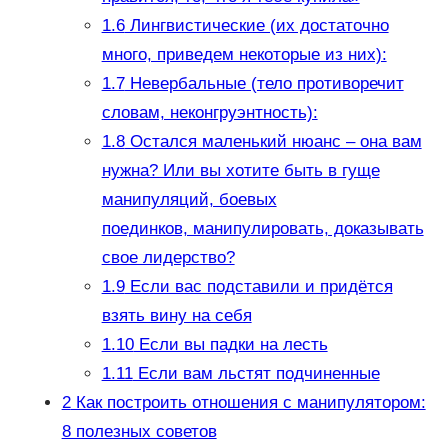
1.6
Лингвистические (их достаточно
много, приведем некоторые из них):
1.7
Невербальные (тело противоречит
словам, неконгруэнтность):
1.8
Остался маленький нюанс – она вам
нужна? Или вы хотите быть в гуще
манипуляций, боевых
поединков, манипулировать, доказывать
свое лидерство?
1.9
Если вас подставили и придётся
взять вину на себя
1.10
Если вы падки на лесть
1.11
Если вам льстят подчиненные
2
Как построить отношения с манипулятором:
8 полезных советов