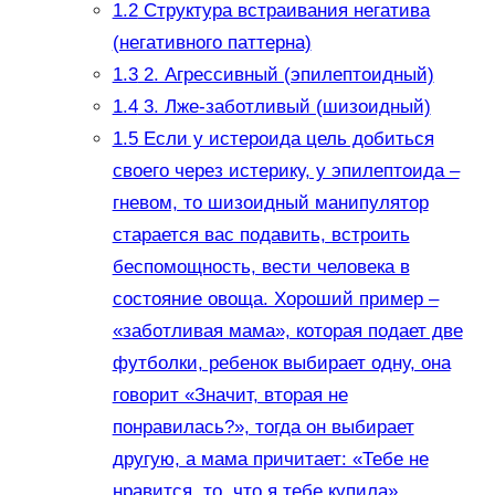
1.2
Структура встраивания негатива
(негативного паттерна)
1.3
2. Агрессивный (эпилептоидный)
1.4
3. Лже-заботливый (шизоидный)
1.5
Если у истероида цель добиться
своего через истерику, у эпилептоида –
гневом, то шизоидный манипулятор
старается вас подавить, встроить
беспомощность, вести человека в
состояние овоща. Хороший пример –
«заботливая мама», которая подает две
футболки, ребенок выбирает одну, она
говорит «Значит, вторая не
понравилась?», тогда он выбирает
другую, а мама причитает: «Тебе не
нравится, то, что я тебе купила»