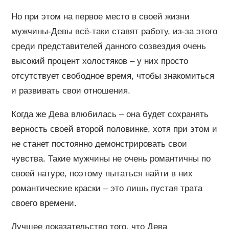
Но при этом на первое место в своей жизни
мужчины-Девы всё-таки ставят работу, из-за этого
среди представителей данного созвездия очень
высокий процент холостяков – у них просто
отсутствует свободное время, чтобы знакомиться
и развивать свои отношения.
Когда же Дева влюбилась – она будет сохранять
верность своей второй половинке, хотя при этом и
не станет постоянно демонстрировать свои
чувства. Такие мужчины не очень романтичны по
своей натуре, поэтому пытаться найти в них
романтические краски – это лишь пустая трата
своего времени.
Лучшее доказательство того, что Дева