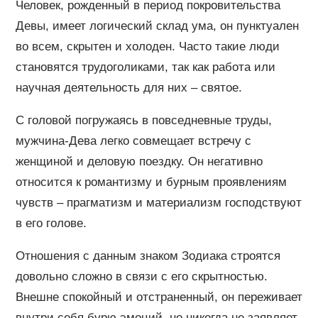
Человек, рожденный в период покровительства
Девы, имеет логический склад ума, он пунктуален
во всем, скрытен и холоден. Часто такие люди
становятся трудоголиками, так как работа или
научная деятельность для них – святое.
С головой погружаясь в повседневные труды,
мужчина-Дева легко совмещает встречу с
женщиной и деловую поездку. Он негативно
относится к романтизму и бурным проявлениям
чувств – прагматизм и материализм господствуют
в его голове.
Отношения с данным знаком Зодиака строятся
довольно сложно в связи с его скрытностью.
Внешне спокойный и отстраненный, он переживает
внутри себя бурю эмоций, но никогда не заявляет