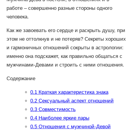
работе – совершенно разные стороны одного
человека.
Как же завоевать его сердце и раскрыть душу, при
этом не оттолкнув и не потеряв? Секреты хороших
и гармоничных отношений сокрыты в астрологии:
именно она подскажет, как правильно общаться с
мужчинами-Девами и строить с ними отношения.
Содержание
0.1
Краткая характеристика знака
0.2
Сексуальный аспект отношений
0.3
Совместимость
0.4
Наиболее яркие пары
0.5
Отношения с мужчиной-Девой