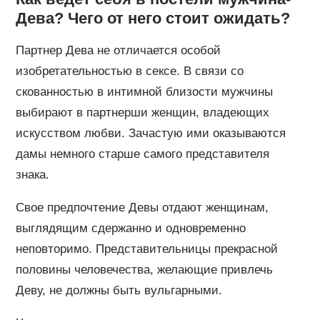
Дева? Чего от него стоит ожидать?
Партнер Дева не отличается особой
изобретательностью в сексе. В связи со
скованностью в интимной близости мужчины
выбирают в партнерши женщин, владеющих
искусством любви. Зачастую ими оказываются
дамы немного старше самого представителя
знака.
Свое предпочтение Девы отдают женщинам,
выглядящим сдержанно и одновременно
неповторимо. Представительницы прекрасной
половины человечества, желающие привлечь
Деву, не должны быть вульгарными.