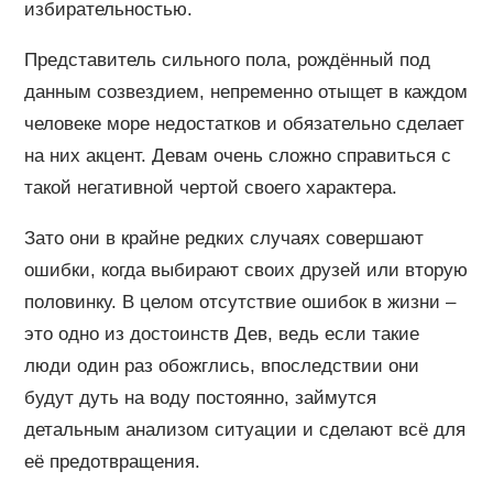
избирательностью.
Представитель сильного пола, рождённый под
данным созвездием, непременно отыщет в каждом
человеке море недостатков и обязательно сделает
на них акцент. Девам очень сложно справиться с
такой негативной чертой своего характера.
Зато они в крайне редких случаях совершают
ошибки, когда выбирают своих друзей или вторую
половинку. В целом отсутствие ошибок в жизни –
это одно из достоинств Дев, ведь если такие
люди один раз обожглись, впоследствии они
будут дуть на воду постоянно, займутся
детальным анализом ситуации и сделают всё для
её предотвращения.