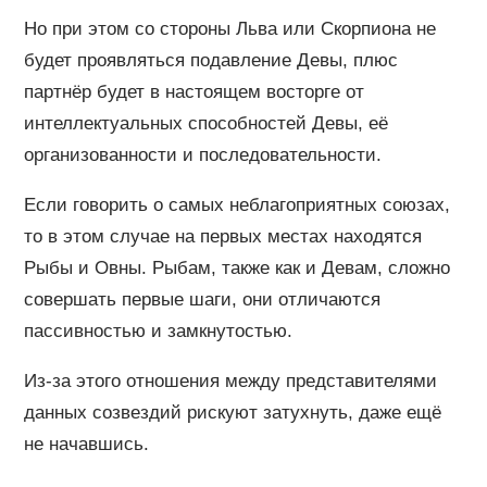
Но при этом со стороны Льва или Скорпиона не
будет проявляться подавление Девы, плюс
партнёр будет в настоящем восторге от
интеллектуальных способностей Девы, её
организованности и последовательности.
Если говорить о самых неблагоприятных союзах,
то в этом случае на первых местах находятся
Рыбы и Овны. Рыбам, также как и Девам, сложно
совершать первые шаги, они отличаются
пассивностью и замкнутостью.
Из-за этого отношения между представителями
данных созвездий рискуют затухнуть, даже ещё
не начавшись.