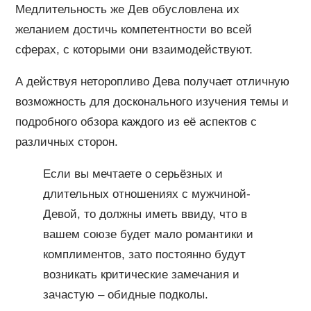
Медлительность же Дев обусловлена их
желанием достичь компетентности во всей
сферах, с которыми они взаимодействуют.
А действуя неторопливо Дева получает отличную
возможность для досконального изучения темы и
подробного обзора каждого из её аспектов с
различных сторон.
Если вы мечтаете о серьёзных и
длительных отношениях с мужчиной-
Девой, то должны иметь ввиду, что в
вашем союзе будет мало романтики и
комплиментов, зато постоянно будут
возникать критические замечания и
зачастую – обидные подколы.