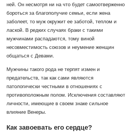
ней. Он несмотря ни на что будет самоотверженно
бороться за благополучие семьи, если жена
заболеет, то муж окружит ее заботой, теплом и
лаской. В редких случаях браки с такими
мужчинами распадаются, тому виной
несовместимость союзов и неумение женщин
общаться с Девами.
Мужчины такого рода не терпят измен и
предательств, так как сами являются
патологически честными в отношениях с
противоположным полом. Исключения составляют
личности, имеющие в своем знаке сильное
влияние Венеры.
Как завоевать его сердце?