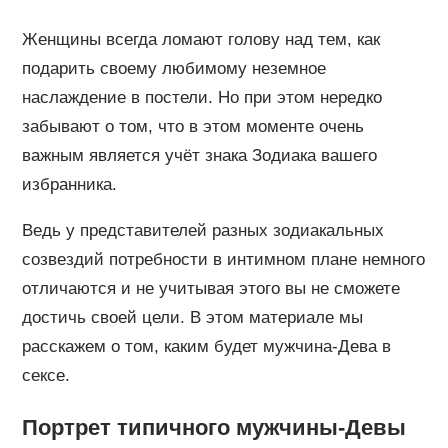
Женщины всегда ломают голову над тем, как
подарить своему любимому неземное
наслаждение в постели. Но при этом нередко
забывают о том, что в этом моменте очень
важным является учёт знака Зодиака вашего
избранника.
Ведь у представителей разных зодиакальных
созвездий потребности в интимном плане немного
отличаются и не учитывая этого вы не сможете
достичь своей цели. В этом материале мы
расскажем о том, каким будет мужчина-Дева в
сексе.
Портрет типичного мужчины-Девы