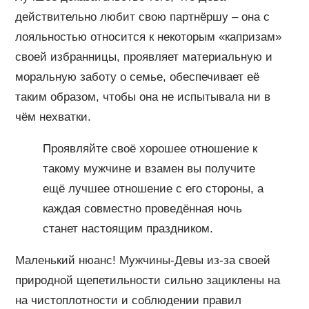
действительно любит свою партнёршу – она с
лояльностью относится к некоторым «капризам»
своей избранницы, проявляет материальную и
моральную заботу о семье, обеспечивает её
таким образом, чтобы она не испытывала ни в
чём нехватки.
Проявляйте своё хорошее отношение к
такому мужчине и взамен вы получите
ещё лучшее отношение с его стороны, а
каждая совместно проведённая ночь
станет настоящим праздником.
Маленький нюанс! Мужчины-Девы из-за своей
природной щепетильности сильно зациклены на
на чистоплотности и соблюдении правил